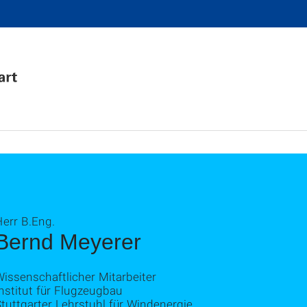
err B.Eng.
Bernd Meyerer
issenschaftlicher Mitarbeiter
nstitut für Flugzeugbau
tuttgarter Lehrstuhl für Windenergie