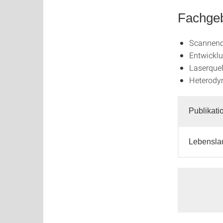
Fachgeb
Scannend
Entwicklu
Laserquel
Heterody
Publikati
Lebensla