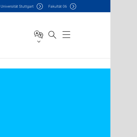
Uni
versität Stuttgart
F
akultät
06