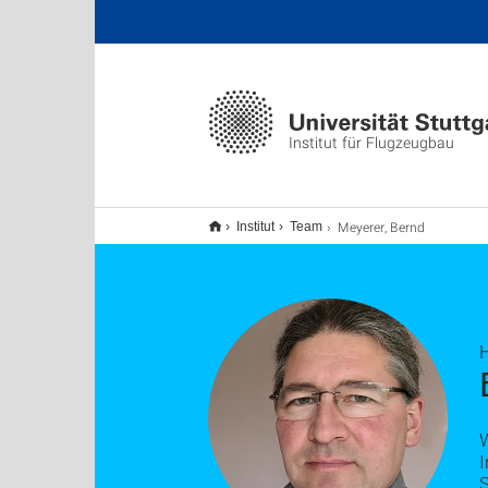
Institut für Flugzeugbau
Meyerer, Bernd
Institut
Team
H
W
I
S