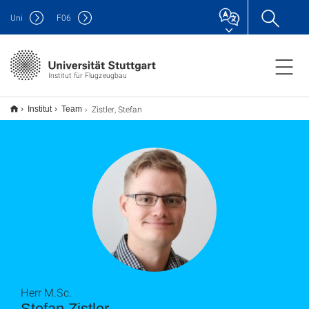
Uni
F
06
Institut für Flugzeugbau
Zistler, Stefan
Institut
Team
Herr M.Sc.
Stefan Zistler