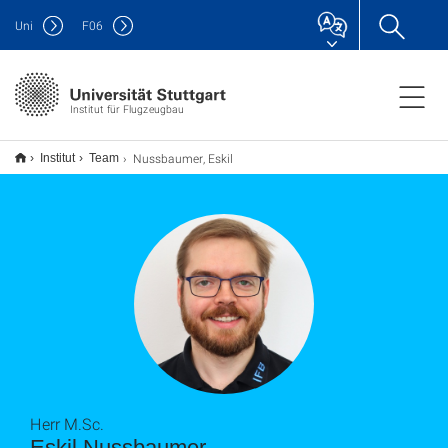
Uni
F
06
Institut für Flugzeugbau
Nussbaumer, Eskil
Institut
Team
Herr M.Sc.
Eskil Nussbaumer