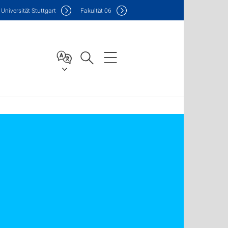
Uni
versität Stuttgart
F
akultät
06