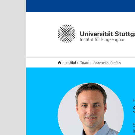
Institut für Flugzeugbau
Carosella, Stefan
Institut
Team
H
S
I