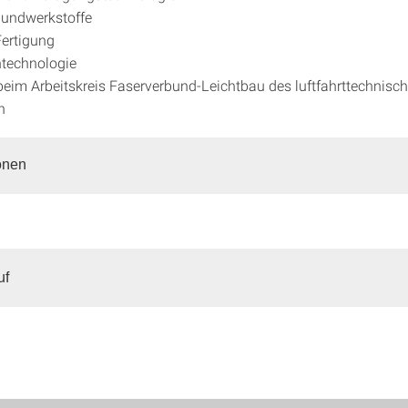
bundwerkstoffe
Fertigung
technologie
 beim Arbeitskreis Faserverbund-Leichtbau des luftfahrttechnisc
h
onen
uf