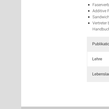
Faserver
Additive 
Sandwich
Vertreter
Handbuc
Publikati
Lehre
Lebensla