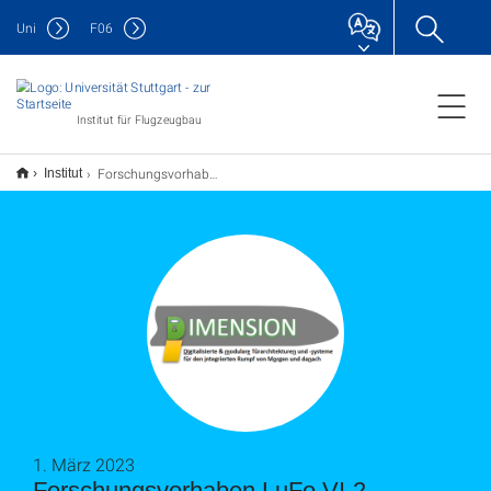
Uni
F
06
Institut für Flugzeugbau
Forschungsvorhaben LuFo VI-2 DIMENSION gestartet
Institut
1. März 2023
Forschungsvorhaben LuFo VI-2