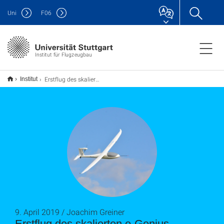
Uni
F
06
Institut für Flugzeugbau
Erstflug des skalierten e-Genius
Institut
9. April 2019 / Joachim Greiner
Erstflug des skalierten e-Genius